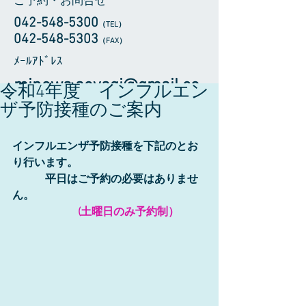
ご予約・お問合せ
042-548-5300
（TEL
）
​042-548-5303
（FAX）
​ﾒｰﾙｱﾄﾞﾚｽ
minowa.aoyagi@gmail.co
令和4年度 インフルエン
m
ザ予防接種のご案内
インフルエンザ予防接種を下記のとお
り行います。
平日はご予約の必要はありませ
ん。
(土曜日のみ予約制）