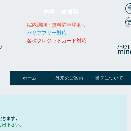
内科・皮膚科
院内調剤・無料駐車場あり
​​バリアフリー対応
​各種クレジットカード対応
ク
​ﾒｰﾙｱﾄ
min
ホーム
外来のご案内
当院について
だきます。
し出下さい。