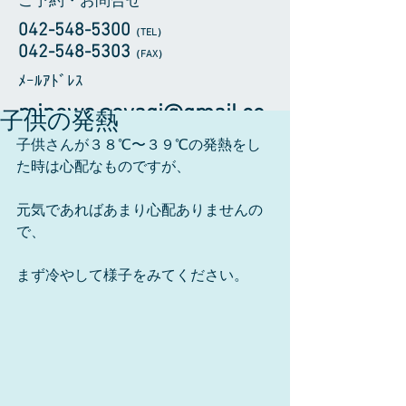
ご予約・お問合せ
042-548-5300
（TEL
）
​042-548-5303
（FAX）
​ﾒｰﾙｱﾄﾞﾚｽ
minowa.aoyagi@gmail.co
子供の発熱
m
子供さんが３８℃〜３９℃の発熱をし
た時は心配なものですが、 
元気であればあまり心配ありませんの
で、 
まず冷やして様子をみてください。 