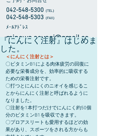
ご予約・お問合せ
042-548-5300
（TEL
）
​042-548-5303
（FAX）
​ﾒｰﾙｱﾄﾞﾚｽ
minowa.aoyagi@gmail.co
『にんにく注射』はじめま
m
した。
＜にんにく注射とは＞
〇ビタミンB1による肉体疲労の回復に
必要な栄養成分を、効率的に吸収する
ための栄養注射です。
〇打つとにんにくのニオイを感じるこ
とからにんにく注射と呼ばれるように
なりました。
〇注射を1本打つだけでにんにく約50個
分のビタミンB1を吸収できます。
〇プロアスリートも愛用するほどの効
果があり、スポーツをされる方からも