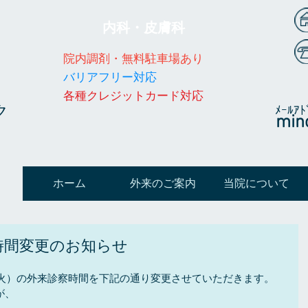
内科・皮膚科
院内調剤・無料駐車場あり
​​バリアフリー対応
​各種クレジットカード対応
ク
​ﾒｰﾙｱﾄ
min
ホーム
外来のご案内
当院について
時間変更のお知らせ
（火）の外来診察時間を下記の通り変更させていただきます。
が、