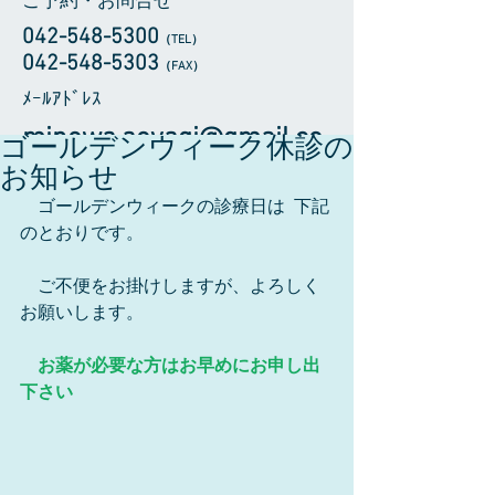
ご予約・お問合せ
042-548-5300
（TEL
）
​042-548-5303
（FAX）
​ﾒｰﾙｱﾄﾞﾚｽ
minowa.aoyagi@gmail.co
ゴールデンウィーク休診の
m
お知らせ
　ゴールデンウィークの診療日は  下記
のとおりです。
　ご不便をお掛けしますが、よろしく
お願いします。
　お薬が必要な方はお早めにお申し出
下さい