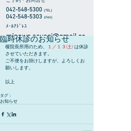
ご予約・お問合せ
042-548-5300
（TEL
）
​042-548-5303
（FAX）
​ﾒｰﾙｱﾄﾞﾚｽ
minowa.aoyagi@gmail.co
臨時休診のお知らせ
m
榎院長所用のため、
１／１３(土) 
は休診
させていただきます。
ご不便をお掛けしますが、よろしくお
願いします。
以上
タグ：
お知らせ